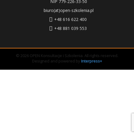
NIP 779-226-33-50
biuro(at)open-szkolenia.pl
+48 616 622 400
+48 881 039 553
© 2026 OPEN Konsultacje i Szkolenia. All rights reserved.
Designed and powered by
Interpress+