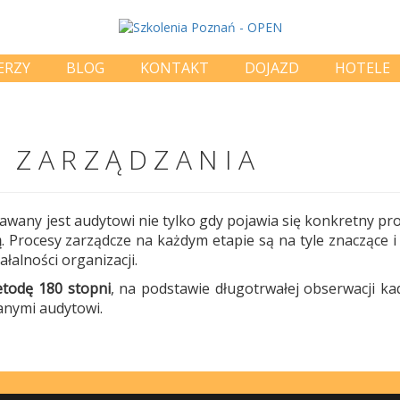
ERZY
BLOG
KONTAKT
DOJAZD
HOTELE
 ZARZĄDZANIA
y jest audytowi nie tylko gdy pojawia się konkretny prob
ą
. Procesy zarządcze na każdym etapie są na tyle znaczące i 
łalności organizacji.
todę 180 stopni
, na podstawie długotrwałej obserwacji ka
nymi audytowi.