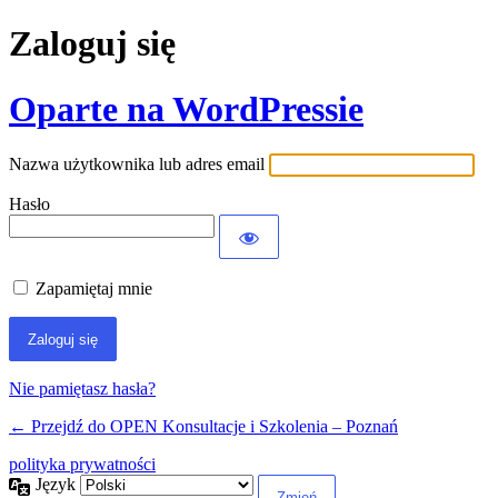
Zaloguj się
Oparte na WordPressie
Nazwa użytkownika lub adres email
Hasło
Zapamiętaj mnie
Nie pamiętasz hasła?
← Przejdź do OPEN Konsultacje i Szkolenia – Poznań
polityka prywatności
Język