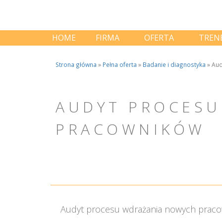
HOME
FIRMA
OFERTA
TREN
Strona główna
»
Pełna oferta
»
Badanie i diagnostyka
»
Aud
AUDYT PROCESU
PRACOWNIKÓW
Audyt procesu wdrażania nowych pracown