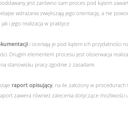
 poddawany jest zarówno sam proces pod kątem zawartoś
pie wdrażania zwiększają jego orientację, a nie powo
ak i jego realizacja w praktyce.
okumentacji
i oceniają je pod kątem ich przydatności na
ści. Drugim elementem procesu jest obserwacja realiza
t na stanowisku pracy zgodnie z zasadami.
staje
raport opisujący
, na ile założony w procedurac
 Raport zawiera również zalecenia dotyczące możliwoś