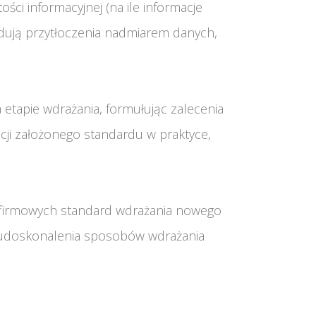
ci informacyjnej (na ile informacje
dują przytłoczenia nadmiarem danych,
 etapie wdrażania, formułując zalecenia
cji założonego standardu w praktyce,
h firmowych standard wdrażania nowego
ci udoskonalenia sposobów wdrażania