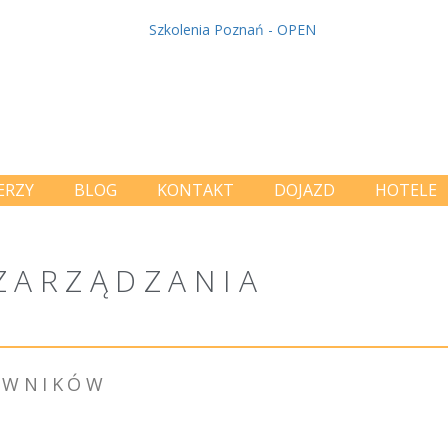
ERZY
BLOG
KONTAKT
DOJAZD
HOTELE
ZARZĄDZANIA
COWNIKÓW