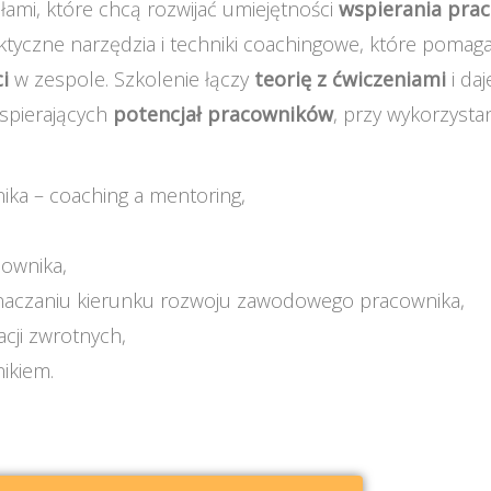
mi, które chcą rozwijać umiejętności
wspierania
pra
aktyczne narzędzia i techniki coachingowe, które poma
i
w zespole. Szkolenie łączy
teorię z ćwiczeniami
i da
spierających
potencjał pracowników
, przy wykorzysta
ka – coaching a mentoring,
cownika,
znaczaniu kierunku rozwoju zawodowego pracownika,
cji zwrotnych,
ikiem.