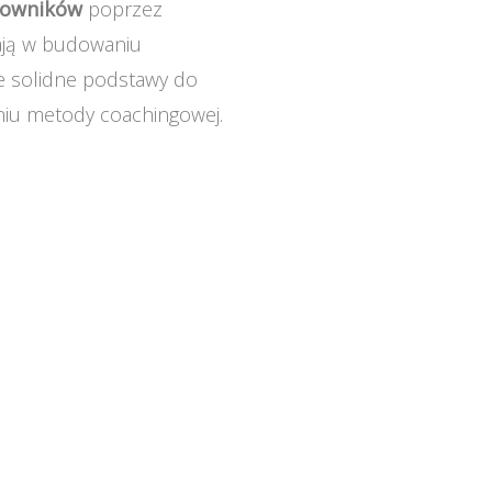
cowników
poprzez
gają w budowaniu
je solidne podstawy do
niu metody coachingowej.