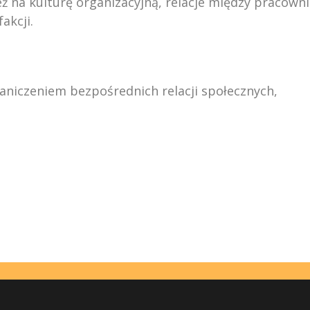
eż na kulturę organizacyjną, relacje między pracown
akcji.
aniczeniem bezpośrednich relacji społecznych,