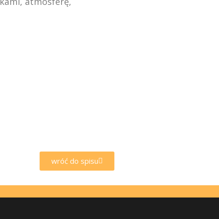
ikami, atmosferę,
wróć do spisu