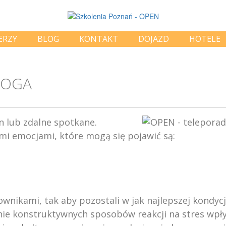
ERZY
BLOG
KONTAKT
DOJAZD
HOTELE
LOGA
n lub zdalne spotkane.
mi emocjami, które mogą się pojawić są:
nikami, tak aby pozostali w jak najlepszej kondycji
nie konstruktywnych sposobów reakcji na stres wpłyn