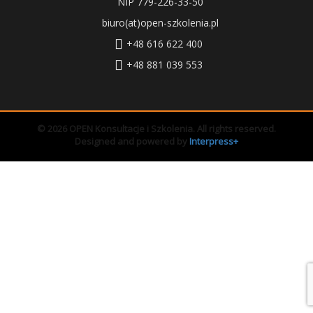
NIP 779-226-33-50
biuro(at)open-szkolenia.pl
+48 616 622 400
+48 881 039 553
© 2026 OPEN Konsultacje i Szkolenia. All rights reserved.
Designed and powered by
Interpress+