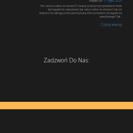
Posted on
17 lipca 2025
Nie radzisz sobie ze stresem? Uważaj, kolejnym przystankiem może
być wypalenie zawodowe! Jak radzić sobie ze stresem? Jak nie
dopuścić do takiego przeciążenia pracą, które prowadzi do wypalenia
zawodowego? Jak…
Czytaj więcej
Zadzwoń Do Nas:
+48 61 66 22 400
OFERTA: