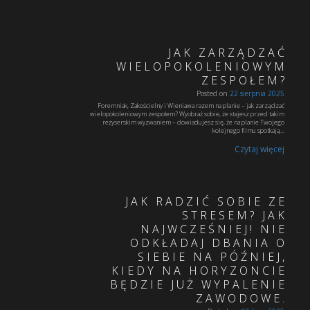
JAK ZARZĄDZAĆ
WIELOPOKOLENIOWYM
ZESPOŁEM?
Posted on
22 sierpnia 2025
Foremniak, Zakościelny i Wieniawa razem na planie – jak zarządzać
wielopokoleniowym zespołem? Wyobraź sobie, że stajesz przed takim
reżyserskim wyzwaniem – dowiadujesz się, że na planie Twojego
kolejnego filmu spotkają…
Czytaj więcej
JAK RADZIĆ SOBIE ZE
STRESEM? JAK
NAJWCZEŚNIEJ! NIE
ODKŁADAJ DBANIA O
SIEBIE NA PÓŹNIEJ,
KIEDY NA HORYZONCIE
BĘDZIE JUŻ WYPALENIE
ZAWODOWE.