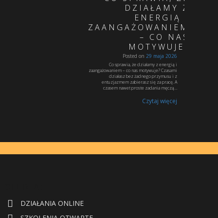
DZIAŁAMY Z
ENERGIĄ I
ZAANGAŻOWANIEM
– CO NAS
MOTYWUJE?
Posted on
29 maja 2026
Co sprawia, że działamy z energią i
zaangażowaniem – co nas motywuje? Czasami
działasz bez żadnego przymusu i z
entuzjazmem zabierasz się za pracę. A
czasem nawet proste zadania męczą…
Czytaj więcej
OFERTA:
DZIAŁANIA ONLINE
SZKOLENIA OTWARTE