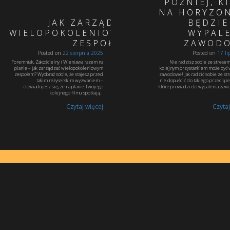
PÓŹNIEJ, K
NA HORYZO
JAK ZARZĄDZAĆ
BĘDZIE
WIELOPOKOLENIOWYM
WYPAL
ZESPOŁEM?
ZAWODO
Posted on
22 sierpnia 2025
Posted on
17 li
Foremniak, Zakościelny i Wieniawa razem na
Nie radzisz sobie ze strese
planie – jak zarządzać wielopokoleniowym
kolejnym przystankiem może być 
zespołem? Wyobraź sobie, że stajesz przed
zawodowe! Jak radzić sobie ze st
takim reżyserskim wyzwaniem –
nie dopuścić do takiego przeciąże
dowiadujesz się, że na planie Twojego
które prowadzi do wypalenia za
kolejnego filmu spotkają…
Czytaj więcej
Czytaj