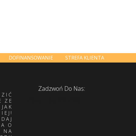
DOFINANSOWANIE
STREFA KLIENTA
Zadzwoń Do Nas:
DZIĆ
+48 61 66 22 400
E ZE
 JAK
IEJ!
ADAJ
IA O
E NA